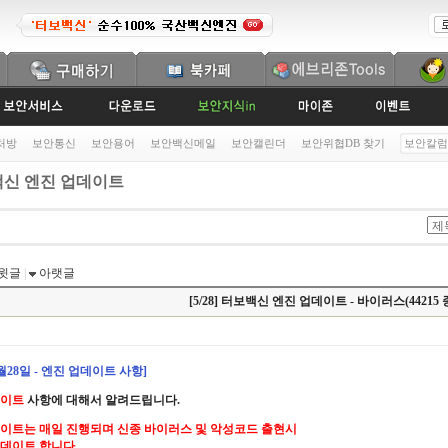
처방
보안통신
보안용어
보안백신메일
보안캘린더
보안위협DB 찾기
보안칼럼
신 엔진 업데이트
윗글
|
아랫글
[5/28] 터보백신 엔진 업데이트 - 바이러스(44215 
5월28일 - 엔진 업데이트 사항]
데이트
사항에 대해서 알려드립니다.
이트는 매일 진행되며 신종 바이러스 및 악성코드 출현시
데이트 합니다.