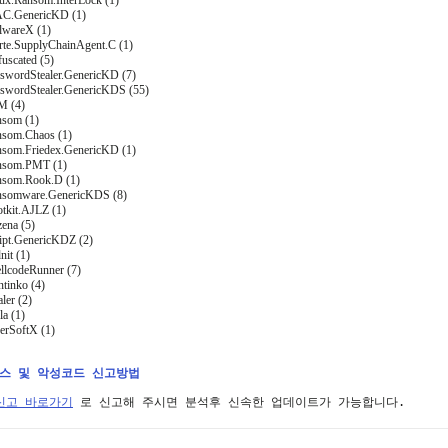
nux.Ransom.InterLock (1)
AC.GenericKD (1)
lwareX (1)
rte.SupplyChainAgent.C (1)
uscated (5)
sswordStealer.GenericKD (7)
sswordStealer.GenericKDS (55)
M (4)
nsom (1)
nsom.Chaos (1)
nsom.Friedex.GenericKD (1)
nsom.PMT (1)
nsom.Rook.D (1)
nsomware.GenericKDS (8)
tkit.AJLZ (1)
ena (5)
ript.GenericKDZ (2)
nit (1)
llcodeRunner (7)
ntinko (4)
ler (2)
la (1)
erSoftX (1)
러스 및 악성코드 신고방법
신고 바로가기
 로 신고해 주시면 분석후 신속한 업데이트가 가능합니다.