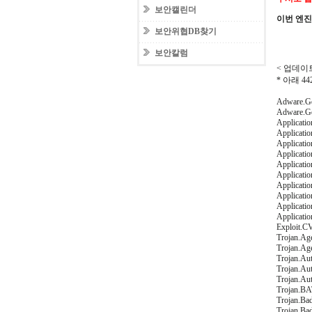
보안캘린더
이번 엔
보안위협DB찾기
보안칼럼
< 업데이트일
* 아래 
Adware.Ge
Adware.G
Applicatio
Applicatio
Applicati
Applicatio
Applicatio
Applicatio
Applicati
Applicati
Applicati
Applicati
Exploit.C
Trojan.Ag
Trojan.Ag
Trojan.Aut
Trojan.Au
Trojan.Au
Trojan.BA
Trojan.Bad
Trojan.Ba