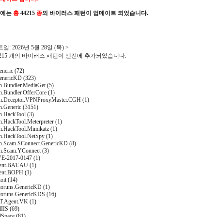
진에는
총
44215
종
의 바이러스 패턴이 업데이트 되었습니다.
: 2026년 5월 28일 (목) >
44215 개의 바이러스 패턴이 엔진에 추가되었습니다.
neric (72)
enericKD (323)
n.Bundler.MediaGet (5)
n.Bundler.OfferCore (1)
on.Deceptor.VPNProxyMaster.CGH (1)
n.Generic (3151)
n.HackTool (3)
n.HackTool.Meterpreter (1)
on.HackTool.Mimikatz (1)
on.HackTool.NetSpy (1)
on.Scam.SConnect.GenericKD (8)
on.Scam.YConnect (3)
VE-2017-0147 (1)
ent.BAT.AU (1)
ent.BOPH (1)
oit (14)
toruns.GenericKD (1)
toruns.GenericKDS (16)
T.Agent.VK (1)
IIS (69)
dSpace (81)