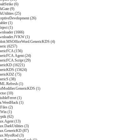
altStrike (6)
rkGate (9)
kUtilities (25)
ceptiveDevelopment (26)
abler (1)
nject (1)
wnloader (1666)
wnloader.JVKW (1)
ploit.MSOfficeWord.GenericKDS (4)
eric (6257)
nericFCA (156)
nericFCA.Agent (24)
nericFCA.Script (29)
nericKD (16221)
nericKDS (15624)
nericKDZ (75)
ericS (38)
ML.Refresh (1)
stModifier.GenericKDS (1)
ector (10)
sibleFerret (1)
va.WeedHack (1)
Files (2)
lWin (1)
ptik (62)
ux.Agent (13)
ux.DarkUtilities (3)
nux.GenericKD (87)
nux.MystRod (3)