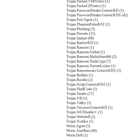
Trojan.Packed.VMProtect (1)
Trojan.Packed.ZProtect (1)
Trojan.PasswordStealer.GenericKD (1)
Trojan.PasswordStealer.GenericKDS (42)
Trojan.Perl.Agent (1)
Trojan.PhantomPulseRAT (2)
Trojan.Phishing (5)
Trojan.Pterodo (31)
Trojan.Qukart (68)
Trojan.RanSerKD (1)
Trojan.Ransom (1)
Trojan.Ransom.Global (1)
Trojan.Ransom.MafiaWare666 (2)
Trojan.Ransom.TeslaCrypt (7)
Trojan.Ransom.TorrentLocker (1)
Trojan.Ransomware.GenericKDS (5)
Trojan.Redline (1)
Trojan.Rootkit (2)
Trojan.Script.GenericKDZ (1)
Trojan.ShellCode (1)
Trojan.Stealer (17)
Trojan.VB (1)
Trojan.Valley (1)
Trojan.Vercuser.GenericKD (1)
Trojan.WUDisable.C (1)
Trojan.Webshell (2)
Trojan.Yoddos (1)
Worm.Agent (5)
Worm.AutoRun (46)
Worm.Delf (1)