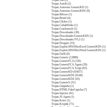
Trojan.Atk (2)
Trojan.AutoIt (2)
Trojan.Autoruns.GenericKD (1)
Trojan.Autoruns.GenericKDS (9)
Trojan.Bifrose (1)
Trojan.Brutel (4)
Trojan.Clicker (1)
Trojan.CobaltStrike (1)
Trojan.Crackonosh (1)
Trojan.Downloader (30)
Trojan.Downloader.GenericKDS (1)
Trojan.Downloader.JVLJ (1)
Trojan.Dropper (33)
Trojan.Exploit.MSOfficeExcel.GenericKDS (1)
Trojan.Exploit.MSOfficeWord.GenericKDS (1)
Trojan.Farfli (6)
Trojan.Generic (12880)
Trojan.GenericFCA (126)
Trojan.GenericFCA.Agent (29)
Trojan.GenericFCA.Script (65)
Trojan.GenericKD (63657)
Trojan.GenericKDS (9140)
Trojan.GenericKDZ (45)
Trojan.GenericS (31)
Trojan.Glupteba (1)
Trojan.HTML.FakeCaptcha (7)
Trojan.Injector (41)
Trojan.JS.Agent (1)
Trojan.Krass (1)
Trojan.Kryptik (71)