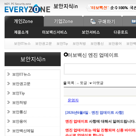
보안IT뉴스
보안권고문
보안Tip
보안처방
보안통신
보안용어
보안
터보백신 엔진 업데이트
보안IT뉴스
목록
|
윗글
|
아랫글
보안권고문
보안Tip
운영자
보안처방
보안통신
[2026년6월4일 - 엔진 업데이트 사항]
보안용어
엔진 업데이트
사항에 대해서 알려드립니다.
엔진 업데이트는 매일 진행되며 신종 바이러
보안백신메일
수시로 업데이트 합니다.