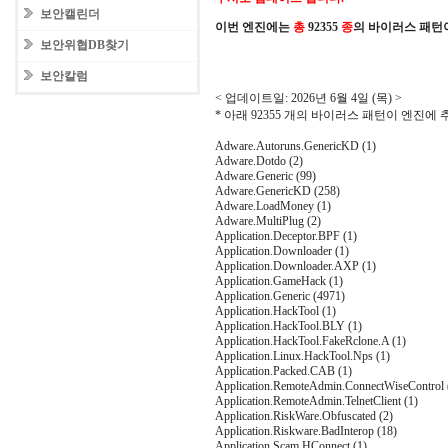
보안캘린더
이번 엔진에는
총
92355
종
의 바이러스 패턴
보안위협DB찾기
보안칼럼
< 업데이트일: 2026년 6월 4일 (목) >
* 아래 92355 개의 바이러스 패턴이 엔진에
Adware.Autoruns.GenericKD (1)
Adware.Dotdo (2)
Adware.Generic (99)
Adware.GenericKD (258)
Adware.LoadMoney (1)
Adware.MultiPlug (2)
Application.Deceptor.BPF (1)
Application.Downloader (1)
Application.Downloader.AXP (1)
Application.GameHack (1)
Application.Generic (4971)
Application.HackTool (1)
Application.HackTool.BLY (1)
Application.HackTool.FakeRclone.A (1)
Application.Linux.HackTool.Nps (1)
Application.Packed.CAB (1)
Application.RemoteAdmin.ConnectWiseControl 
Application.RemoteAdmin.TelnetClient (1)
Application.RiskWare.Obfuscated (2)
Application.Riskware.BadInterop (18)
Application.Scam.HConnect (1)