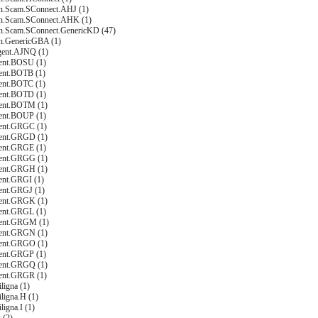
on.Scam.SConnect.AHJ (1)
on.Scam.SConnect.AHK (1)
on.Scam.SConnect.GenericKD (47)
an.GenericGBA (1)
gent.AJNQ (1)
ent.BOSU (1)
ent.BOTB (1)
ent.BOTC (1)
ent.BOTD (1)
ent.BOTM (1)
ent.BOUP (1)
ent.GRGC (1)
ent.GRGD (1)
ent.GRGE (1)
ent.GRGG (1)
ent.GRGH (1)
ent.GRGI (1)
ent.GRGJ (1)
ent.GRGK (1)
ent.GRGL (1)
gent.GRGM (1)
ent.GRGN (1)
ent.GRGO (1)
ent.GRGP (1)
ent.GRGQ (1)
ent.GRGR (1)
iligna (1)
iligna.H (1)
ligna.I (1)