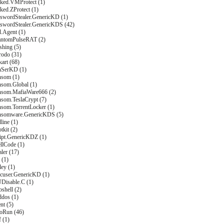
cked.VMProtect (1)
ked.ZProtect (1)
sswordStealer.GenericKD (1)
sswordStealer.GenericKDS (42)
l.Agent (1)
antomPulseRAT (2)
shing (5)
rodo (31)
art (68)
nSerKD (1)
nsom (1)
nsom.Global (1)
nsom.MafiaWare666 (2)
nsom.TeslaCrypt (7)
nsom.TorrentLocker (1)
nsomware.GenericKDS (5)
line (1)
tkit (2)
ript.GenericKDZ (1)
llCode (1)
aler (17)
 (1)
ley (1)
rcuser.GenericKD (1)
Disable.C (1)
shell (2)
ddos (1)
t (5)
oRun (46)
 (1)