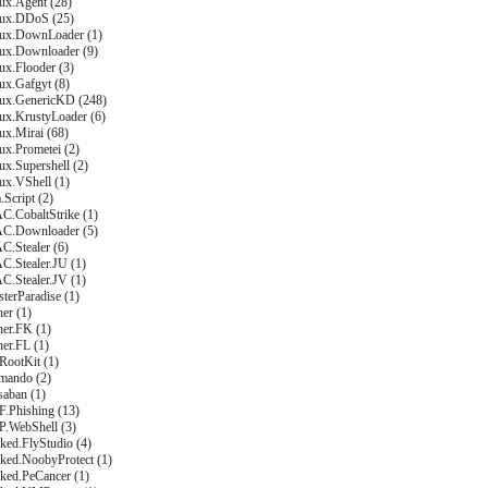
ux.Agent (28)
nux.DDoS (25)
nux.DownLoader (1)
nux.Downloader (9)
ux.Flooder (3)
ux.Gafgyt (8)
nux.GenericKD (248)
nux.KrustyLoader (6)
ux.Mirai (68)
ux.Prometei (2)
ux.Supershell (2)
ux.VShell (1)
.Script (2)
C.CobaltStrike (1)
C.Downloader (5)
C.Stealer (6)
C.Stealer.JU (1)
C.Stealer.JV (1)
terParadise (1)
er (1)
ner.FK (1)
er.FL (1)
RootKit (1)
mando (2)
saban (1)
F.Phishing (13)
P.WebShell (3)
ked.FlyStudio (4)
cked.NoobyProtect (1)
cked.PeCancer (1)