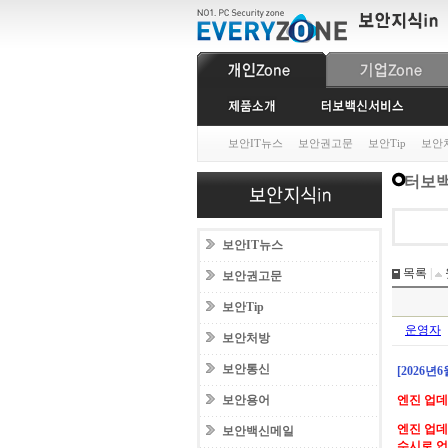
보안IT뉴스
보안권고문
보안Tip
보안
터보백
보안IT뉴스
목록
|
보안권고문
보안Tip
운영자
보안처방
보안통신
[2026년
보안용어
엔진 업
엔진 업데
보안백신메일
수시로 업