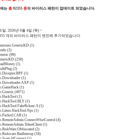
진에는
총
92355
종
의 바이러스 패턴이 업데이트 되었습니다.
: 2026년 6월 4일 (목) >
92355 개의 바이러스 패턴이 엔진에 추가되었습니다.
toruns.GenericKD (1)
tdo (2)
neric (99)
enericKD (258)
oadMoney (1)
ltiPlug (2)
n.Deceptor.BPF (1)
on.Downloader (1)
on.Downloader.AXP (1)
on.GameHack (1)
n.Generic (4971)
n.HackTool (1)
on.HackTool.BLY (1)
on.HackTool.FakeRclone.A (1)
on.Linux.HackTool.Nps (1)
on.Packed.CAB (1)
on.RemoteAdmin.ConnectWiseControl (4)
n.RemoteAdmin.TelnetClient (1)
n.RiskWare.Obfuscated (2)
n.Riskware.BadInterop (18)
on.Scam.HConnect (1)