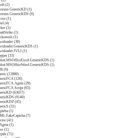
 (2)
oIt (2)
toruns.GenericKD (1)
toruns.GenericKDS (9)
rose (1)
tel (4)
cker (1)
altStrike (1)
ackonosh (1)
wnloader (30)
wnloader.GenericKDS (1)
wnloader.JVLJ (1)
opper (33)
ploit.MSOfficeExcel.GenericKDS (1)
ploit.MSOfficeWord.GenericKDS (1)
li (6)
eric (12880)
nericFCA (126)
nericFCA.Agent (29)
nericFCA.Script (65)
nericKD (63657)
nericKDS (9140)
nericKDZ (45)
ericS (31)
pteba (1)
ML.FakeCaptcha (7)
ector (41)
Agent (1)
ss (1)
ptik (71)