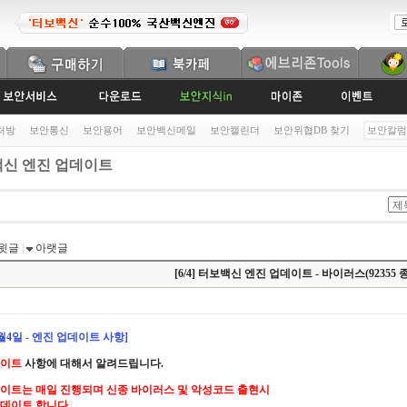
처방
보안통신
보안용어
보안백신메일
보안캘린더
보안위협DB 찾기
보안칼럼
신 엔진 업데이트
윗글
|
아랫글
[6/4] 터보백신 엔진 업데이트 - 바이러스(92355 종
6월4일 - 엔진 업데이트 사항]
데이트
사항에 대해서 알려드립니다.
이트는 매일 진행되며 신종 바이러스 및 악성코드 출현시
데이트 합니다.