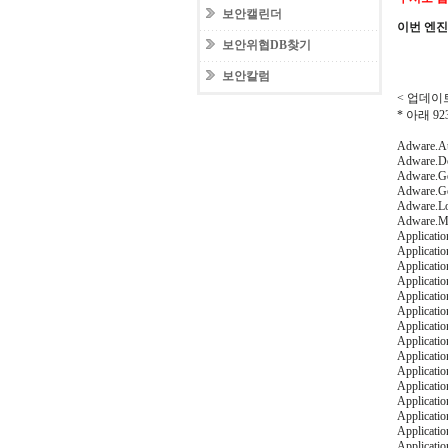
보안캘린더
이번 엔
보안위협DB찾기
보안칼럼
< 업데이트일
* 아래 
Adware.Au
Adware.Do
Adware.Ge
Adware.G
Adware.L
Adware.Mu
Applicatio
Applicati
Applicati
Applicati
Applicatio
Applicatio
Applicati
Applicati
Applicati
Applicati
Applicati
Applicatio
Applicatio
Applicatio
Applicati