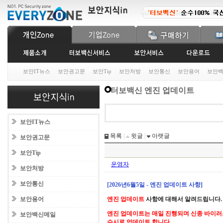
보안IT뉴스
보안권고문
보안Tip
보안처방
보안통신
보안용어
보안
터보백신 엔진 업데이트
보안IT뉴스
목록
|
윗글
|
아랫글
보안권고문
보안Tip
운영자
보안처방
보안통신
[2026년6월5일 - 엔진 업데이트 사항]
보안용어
엔진 업데이트
사항에 대해서 알려드립니다.
엔진 업데이트는 매일 진행되며 신종 바이러
보안백신메일
수시로 업데이트 합니다.