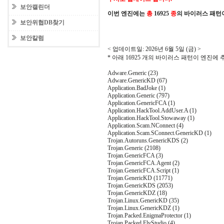
보안캘린더
이번 엔진에는
총
16925
종
의 바이러스 패턴
보안위협DB찾기
보안칼럼
< 업데이트일: 2026년 6월 5일 (금) >
* 아래 16925 개의 바이러스 패턴이 엔진에
Adware.Generic (23)
Adware.GenericKD (67)
Application.BadJoke (1)
Application.Generic (797)
Application.GenericFCA (1)
Application.HackTool.AddUser.A (1)
Application.HackTool.Stowaway (1)
Application.Scam.NConnect (4)
Application.Scam.SConnect.GenericKD (1)
Trojan.Autoruns.GenericKDS (2)
Trojan.Generic (2108)
Trojan.GenericFCA (3)
Trojan.GenericFCA.Agent (2)
Trojan.GenericFCA.Script (1)
Trojan.GenericKD (11771)
Trojan.GenericKDS (2053)
Trojan.GenericKDZ (18)
Trojan.Linux.GenericKD (35)
Trojan.Linux.GenericKDZ (1)
Trojan.Packed.EnigmaProtector (1)
Trojan.Packed.FlyStudio (4)