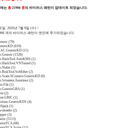
진에는
총
21966
종
의 바이러스 패턴이 업데이트 되었습니다.
: 2026년 7월 8일 (수) >
21966 개의 바이러스 패턴이 엔진에 추가되었습니다.
neric (79)
enericKD (619)
AC.GenericKD (11)
n.Generic (1520)
on.HackTool.AutoKMS (1)
on.HackTool.VNTunnel (1)
n.Nukie (1)
n.RiskTool.SoftEther (2)
on.Scam.SConnect.GenericKD (6)
n.Scrutator.Austrinus (2)
t-File (1)
an.GenericGBA (1)
nt (2)
ent.GRIC (1)
toruns.GenericKDS (4)
Hijack (1)
wnloader (2)
pper (3)
eric (5113)
nericFCA (68)
nericFCA.Script (11)