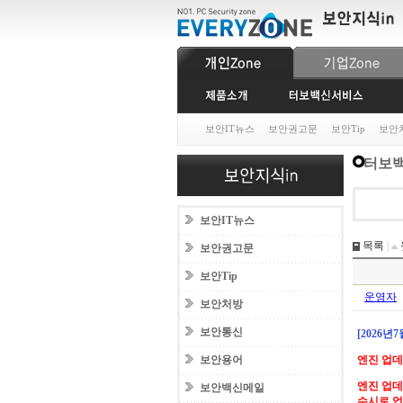
보안IT뉴스
보안권고문
보안Tip
보안
터보백
보안IT뉴스
목록
|
보안권고문
보안Tip
운영자
보안처방
보안통신
[2026년
보안용어
엔진 업
엔진 업데
보안백신메일
수시로 업