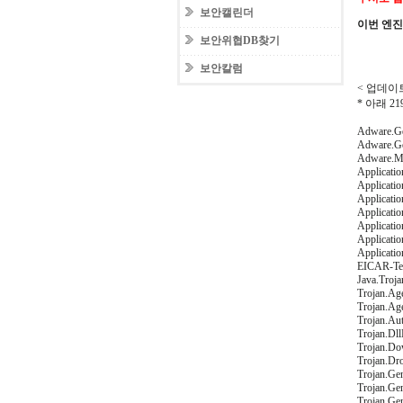
보안캘린더
이번 엔
보안위협DB찾기
보안칼럼
< 업데이트일
* 아래 
Adware.Ge
Adware.G
Adware.M
Applicatio
Applicati
Applicati
Applicatio
Applicatio
Applicati
Applicatio
EICAR-Tes
Java.Troj
Trojan.Age
Trojan.Ag
Trojan.Au
Trojan.Dll
Trojan.Do
Trojan.Dro
Trojan.Gen
Trojan.Ge
Trojan.Ge