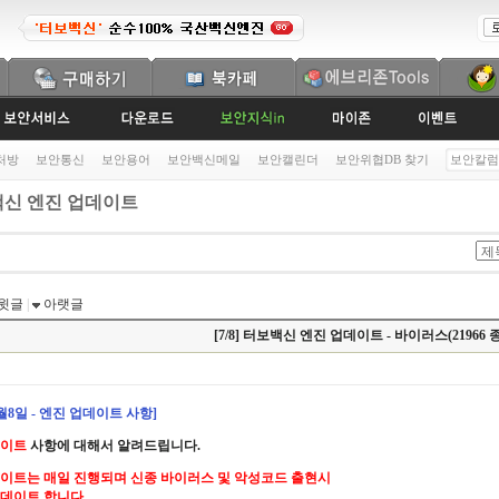
처방
보안통신
보안용어
보안백신메일
보안캘린더
보안위협DB 찾기
보안칼럼
신 엔진 업데이트
윗글
|
아랫글
[7/8] 터보백신 엔진 업데이트 - 바이러스(21966 종
7월8일 - 엔진 업데이트 사항]
데이트
사항에 대해서 알려드립니다.
이트는 매일 진행되며 신종 바이러스 및 악성코드 출현시
데이트 합니다.