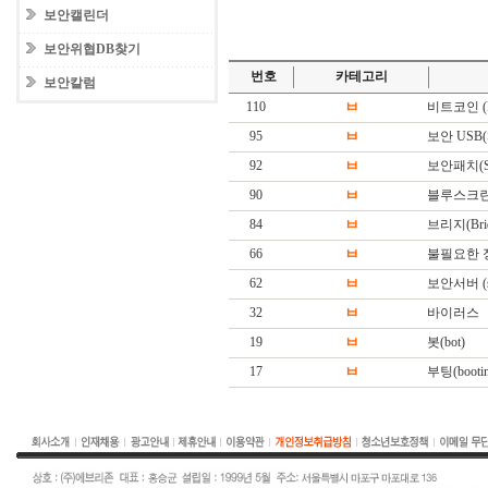
보안캘린더
보안위협DB찾기
번호
카테고리
보안칼럼
110
ㅂ
비트코인 (Bi
95
ㅂ
보안 USB(Sec
92
ㅂ
보안패치(Secu
90
ㅂ
블루스크린 (BS
84
ㅂ
브리지(Brid
66
ㅂ
불필요한 
62
ㅂ
보안서버 (sec
32
ㅂ
바이러스
19
ㅂ
봇(bot)
17
ㅂ
부팅(booting