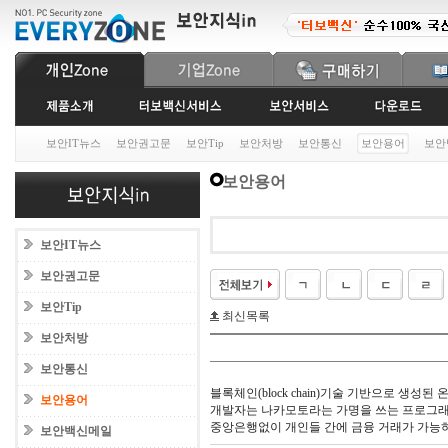
보안IT뉴스
보안권고문
보안Tip
보안처방
보안통신
보안용어
보안
보안용어
보안IT뉴스
보안권고문
보안Tip
최신목록
보안처방
보안통신
블록체인(block chain)기술 기반으로 생성된
보안용어
개발자는 나카모토라는 가명을 쓰는 프로그래머
중앙은행없이 개인들 간에 금융 거래가 가능
보안백신메일