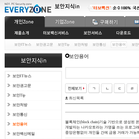
보안IT뉴스
보안권고문
보안Tip
보안처방
보안통신
보안용어
보안
보안용어
보안IT뉴스
보안권고문
보안Tip
최신목록
보안처방
보안통신
블록체인(block chain)기술 기반으로 생성된
보안용어
개발자는 나카모토라는 가명을 쓰는 프로그래머
중앙은행없이 개인들 간에 금융 거래가 가능
보안백신메일