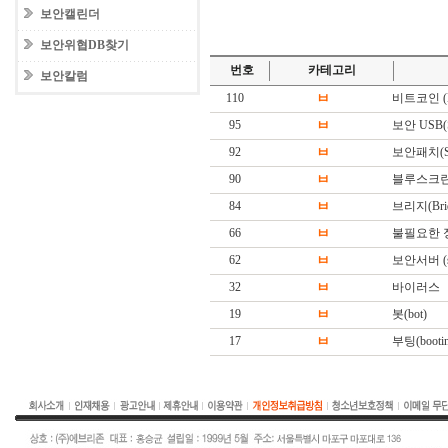
보안캘린더
보안위협DB찾기
번호
카테고리
보안칼럼
110
ㅂ
비트코인 (Bi
95
ㅂ
보안 USB(Sec
92
ㅂ
보안패치(Secu
90
ㅂ
블루스크린 (BS
84
ㅂ
브리지(Brid
66
ㅂ
불필요한 
62
ㅂ
보안서버 (sec
32
ㅂ
바이러스
19
ㅂ
봇(bot)
17
ㅂ
부팅(booting