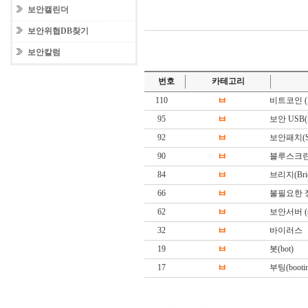
보안캘린더
보안위협DB찾기
보안칼럼
번호
카테고리
110
ㅂ
비트코인 (Bi
95
ㅂ
보안 USB(Sec
92
ㅂ
보안패치(Secu
90
ㅂ
블루스크린 (BS
84
ㅂ
브리지(Brid
66
ㅂ
불필요한 
62
ㅂ
보안서버 (sec
32
ㅂ
바이러스
19
ㅂ
봇(bot)
17
ㅂ
부팅(booting