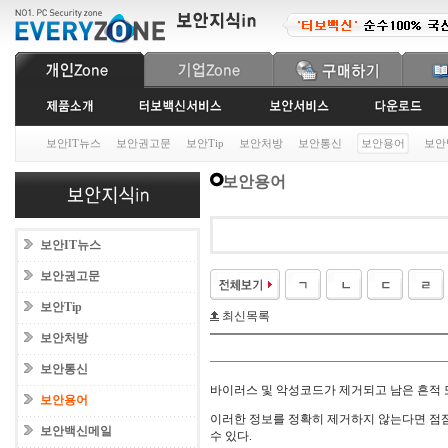
보안IT뉴스
보안권고문
보안Tip
보안처방
보안통신
보안용어
보안
보안용어
보안IT뉴스
보안권고문
보안Tip
최신목록
보안처방
보안통신
바이러스 및 악성코드가 제거되고 남은 흔적 
보안용어
이러한 정보를 정확히 제거하지 않는다면 점점
보안백신메일
수 있다.