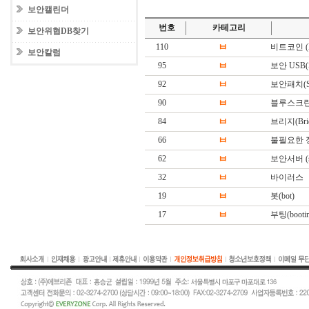
보안캘린더
번호
카테고리
보안위협DB찾기
110
ㅂ
비트코인 (Bi
보안칼럼
95
ㅂ
보안 USB(Sec
92
ㅂ
보안패치(Secu
90
ㅂ
블루스크린 (BS
84
ㅂ
브리지(Brid
66
ㅂ
불필요한 
62
ㅂ
보안서버 (sec
32
ㅂ
바이러스
19
ㅂ
봇(bot)
17
ㅂ
부팅(booting