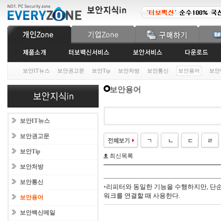
보안IT뉴스
보안권고문
보안Tip
보안처방
보안통신
보안용어
보안
보안용어
보안IT뉴스
보안권고문
보안Tip
최신목록
보안처방
보안통신
◦리피터와 동일한 기능을 수행하지만
,
단순
워크를 연결할 때 사용한다
.
보안용어
보안백신메일