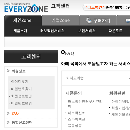
FAQ
아래 목록에서 도움받고자 하는 서비
회원정보
카테고리순
- 아이디찾기
- 비밀번호찾기
제품문의
회원관련
- 회원정보변경
터보백신인터넷시큐리
아이디/비
- 비밀번호변경
티
회원가입/
터보백신Ai
FAQ
개인정보변
스파이백신
통합신고센터
묶음상품