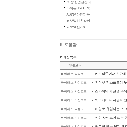
PC종합검진센터
아이눈(INOON)
ASP온라인제품
터보백신온라인
터보백신2001
도움말
최신목록
카테고리
에브리존에서 진단하
바이러스.악성코드
인터넷 익스플로러 늦
바이러스.악성코드
스파이웨어 관련 주
바이러스.악성코드
넷스케이프 사용자 
바이러스.악성코드
메일로 유입되는 스크
바이러스.악성코드
성인 사이트가 뜨는 
바이러스.악성코드
광고창 뜨는 문제 해결 방법
바이러스.악성코드