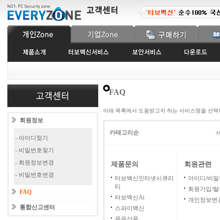
FAQ
아래 목록에서 도움받고자 하는 서비스명을 선택
회원정보
카테고리순
서
- 아이디찾기
- 비밀번호찾기
- 회원정보변경
제품문의
회원관련
- 비밀번호변경
터보백신인터넷시큐리
아이디/비
티
회원가입/탈
FAQ
터보백신Ai
개인정보변
통합신고센터
스파이백신
묶음상품