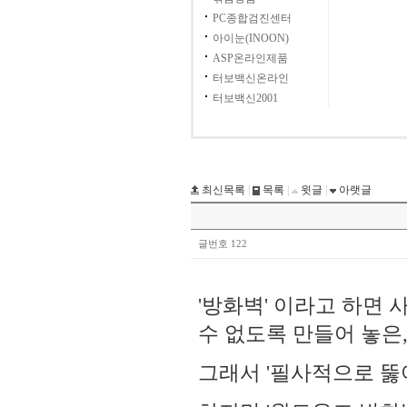
PC종합검진센터
아이눈(INOON)
ASP온라인제품
터보백신온라인
터보백신2001
최신목록
|
목록
|
윗글
|
아랫글
글번호 122
'방화벽' 이라고 하면
수 없도록 만들어 놓은
그래서 '필사적으로 뚫