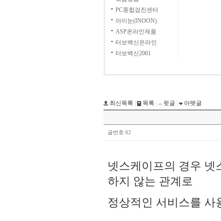
PC종합검진센터
아이눈(INOON)
ASP온라인제품
터보백신온라인
터보백신2001
최신목록
|
목록
|
윗글
|
아랫글
글번호 62
넷스케이프의 경우 넷
하지 않는 관계로
정상적인 서비스를 사용