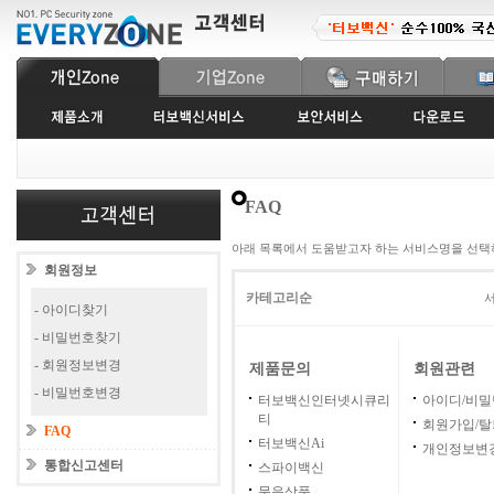
FAQ
아래 목록에서 도움받고자 하는 서비스명을 선택
회원정보
카테고리순
서
- 아이디찾기
- 비밀번호찾기
- 회원정보변경
제품문의
회원관련
- 비밀번호변경
터보백신인터넷시큐리
아이디/비
티
회원가입/탈
FAQ
터보백신Ai
개인정보변
통합신고센터
스파이백신
묶음상품