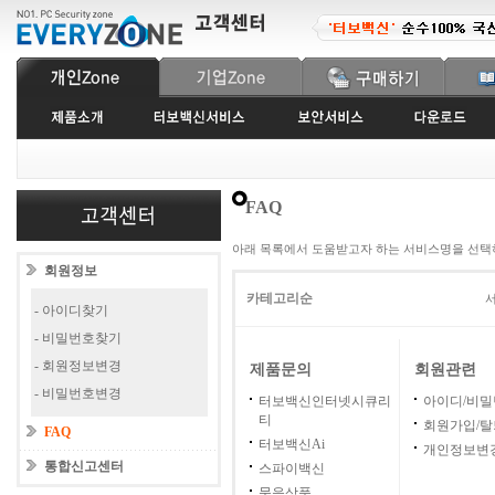
FAQ
아래 목록에서 도움받고자 하는 서비스명을 선택
회원정보
카테고리순
서
- 아이디찾기
- 비밀번호찾기
- 회원정보변경
제품문의
회원관련
- 비밀번호변경
터보백신인터넷시큐리
아이디/비
티
회원가입/탈
FAQ
터보백신Ai
개인정보변
통합신고센터
스파이백신
묶음상품