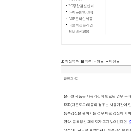
PC종합검진센터
아이눈(INOON)
ASP온라인제품
터보백신온라인
터보백신2001
최신목록
|
목록
|
윗글
|
아랫글
글번호 42
온라인 제품은 사용기간이 만료된 경우 구
ESD(다운로드)제품의 경우는 사용기간이
등록갱신을 원하시는 경우 바로 갱신하여 이
만약, 등록갱신 페이지가 뜨지않으신다면 '
생성되어지므로 클릭하셔서 등록갱신을 하실