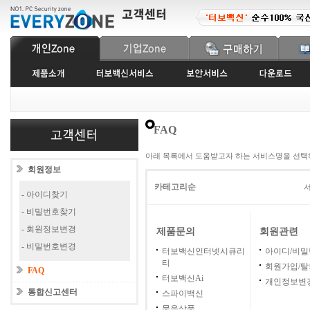
FAQ
아래 목록에서 도움받고자 하는 서비스명을 선택
회원정보
카테고리순
서
- 아이디찾기
- 비밀번호찾기
- 회원정보변경
제품문의
회원관련
- 비밀번호변경
터보백신인터넷시큐리
아이디/비
티
회원가입/탈
FAQ
터보백신Ai
개인정보변
통합신고센터
스파이백신
묶음상품