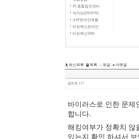
PC종합검진센터
아이눈(INOON)
ASP온라인제품
터보백신온라인
터보백신2001
최신목록
|
목록
|
윗글
|
아랫글
글번호 117
바이러스로 인한 문제인
합니다.
해킹여부가 정확치 않을
있는지 확인 하셔서 