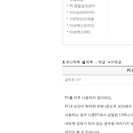
PC종합검진센터
아이눈(INOON)
ASP온라인제품
터보백신온라인
터보백신2001
최신목록
|
목록
|
윗글
|
아랫글
PC
글번호 119
PC를 자주 사용하지 않더라도,
PC내 보안이 취약한 부분 (윈도우 보안패치
사용하는 경우 다른PC에서 감염된 USB나 
네트웍 공유가 되어 있는 경우등 여러가지 
유입이 될 수 있습니다.