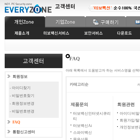
FAQ
아래 목록에서 도움받고자 하는 서비스명을 선택
회원정보
카테고리순
서
- 아이디찾기
- 비밀번호찾기
- 회원정보변경
제품문의
회원관련
- 비밀번호변경
터보백신인터넷시큐리
아이디/비
티
회원가입/탈
FAQ
터보백신Ai
개인정보변
통합신고센터
스파이백신
묶음상품