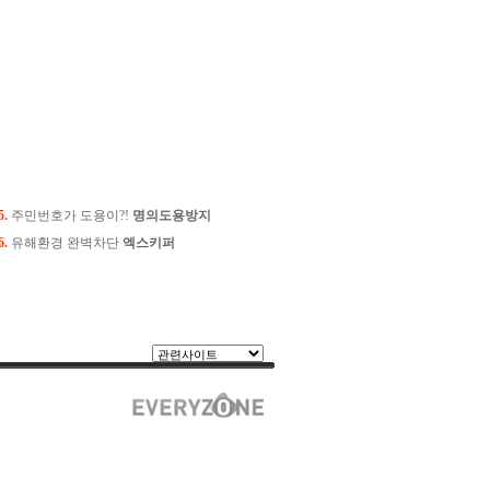
5.
주민번호가 도용이?!
명의도용방지
6.
유해환경 완벽차단
엑스키퍼