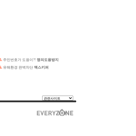
5.
주민번호가 도용이?!
명의도용방지
6.
유해환경 완벽차단
엑스키퍼