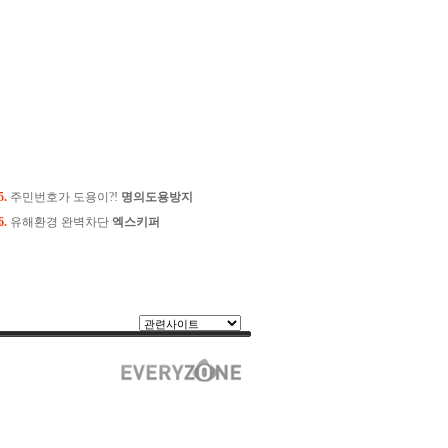
5.
주민번호가 도용이?!
명의도용방지
6.
유해환경 완벽차단
엑스키퍼