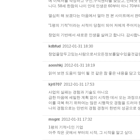
에 이력서를 작성하고 구인,구직센타를 찾았고, 인테넷 등
니다. 58세 한참의 나이 인데 인생은 60부터 아니 70부
열심히 해 보겠다는 마음에서 얼마 전 본 사이트에서 판
"1평의 기적"이라는 서적이 당첨이 되어 저에게 주어지는
창업의 기반에서 새로운 인생을 살려고 합니다. 감사합니
kdbfud
2012-01-31 18:30
창업을앞두고있는사람으로서모든정보를알수있을것같은
aooshkj
2012-01-31 18:19
읽어 보면 도움이 많이 될 것 같은 참 좋은 내용을 담고 있
kjr0707
2012-01-31 17:53
사업의 실패는 경험과 기술도 아니요
급한 마음에 세밀한 계획 없이 시작한 데서 오는 과정으
이를 극복 하기 위하여는 많은 시행착오 경험을 드러야 
나의 경험으로는 만번의 경험 경청이 한번의 성공으로 
msgnt
2012-01-31 17:32
1평의 기적=1인 기업
아주 작은 곳에서 부터의 시작, 그 시작을 알고 싶다.