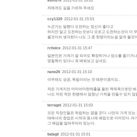
kimht76
2012-01-31 16:02
저에게도 길을 가르쳐 주세요
ccy1320
2012-01-31 15:53
누군가는 말했다 도전하는 정신이 좋다고
하지만 알고 도전하는것보다 모르고 도전하는것이 더 무
될것이라 생각된다 나도 그 중 한명이라는걸 알게 될것
rchoice
2012-01-31 15:47
일본인은 가게가 잘 되어도 확장하거나 장소를 옮기거나 하
영철학이 있다니 꼭 배워보고 싶네요.
nano26
2012-01-31 15:10
아무래도 성공, 독립이라는 것 때문이겠지요..
작은 가게지만 어마어마한메출을 올린 책제목으로만 봐도
나도 저런 작은 한평에서 엄청난 기적을 만들수 있지 않
terragni
2012-01-31 15:03
모든 직장인들은 독립하는 꿈을 꾼다. 나만의 가게 또는 
태에서의 창업은 시작과 동시에 폐업으로 이어진다. 여기
그 해답을 알려주리라 믿는다.
balagii
2012-01-31 15:01