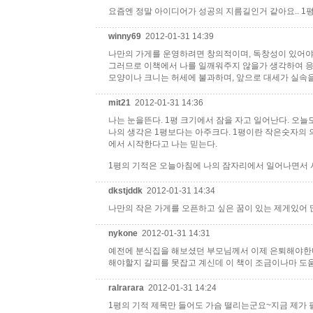
요즘엔 정말 아이디어가 성공의 지름길인거 같아요.. 1평
winny69
2012-01-31 14:39
나만의 가게를 운영하려면 창의적이며, 독창성이 있어야
그러므로 이책에서 나를 일깨워주지 않을가 생각하여 
모양이나 크니는 허세에 불과하며, 앞으로 대세가 실속
mit21
2012-01-31 14:36
나는 눈을뜬다. 1평 크기에서 잠을 자고 일어난다. 오늘도 
나의 생각은 1평보다는 아주크다. 1평이란 작은숫자의 
에서 시작한다고 나는 믿는다.
1평의 기적은 오늘아침에 나의 잠자리에서 일어나면서 시작
dkstjddk
2012-01-31 14:34
나만의 작은 가게를 오픈하고 싶은 꿈이 있는 제게있어 많
nykone
2012-01-31 14:31
예전에 분식집을 해보셨던 부모님께서 이제 은퇴해야한다
해야할지 갈피를 못잡고 계신데 이 책이 조금이나마 도
ralrarara
2012-01-31 14:24
1평의 기적 제목만 들어도 가슴 떨리는군요~지금 제가 