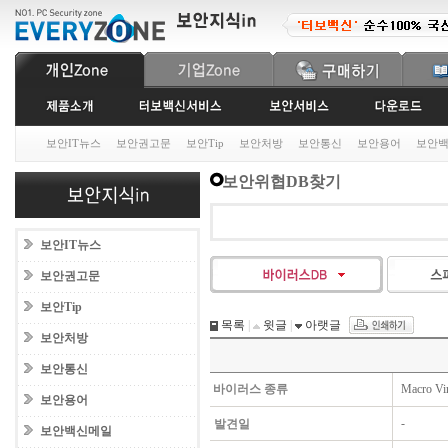
보안IT뉴스
보안권고문
보안Tip
보안처방
보안통신
보안용어
보안
보안위협DB찾기
보안IT뉴스
보안권고문
보안Tip
목록
|
윗글
|
아랫글
보안처방
보안통신
바이러스 종류
Macro Vi
보안용어
-
발견일
보안백신메일