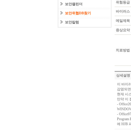
위험등급
보안캘린더
바이러스
보안위협DB찾기
메일제목
보안칼럼
증상요약
치료방법
상세설명
이 바이러
감염되면
현재 시스
만약 이 
- Offic
WINDOWS
- Offic
Program 
에 HJB