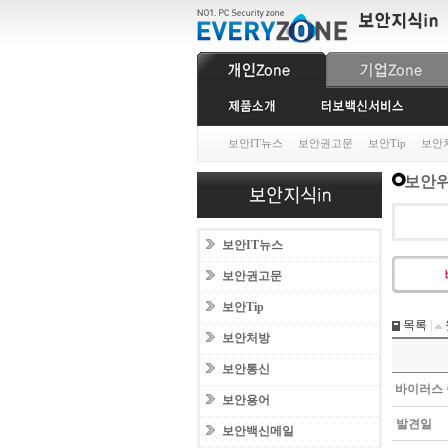
보안IT뉴스
보안권고문
보안Tip
보안
보안위
보안IT뉴스
보안권고문
보안Tip
목록
|
보안처방
보안통신
바이러스 
보안용어
발견일
보안백신메일