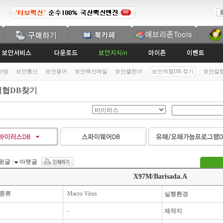
처방
보안통신
보안용어
보안백신메일
보안캘린더
보안위협DB 찾기
보안칼
협DB찾기
윗글
|
아랫글
X97M/Barisada.A
종류
Macro Virus
실행환경
-
제작지