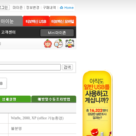
럼
Win9x, 2000, XP (office 가능환경)
불분명