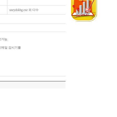
unrydskhg.exe 외 다수
료가능.
 이메일 감시기를