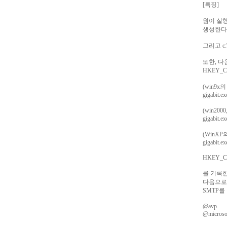
[특징]
웜이 실행되면
생성한다
그리고 c:\
또한, 
HKEY_CU
(win9x
gigabit.e
(win200
gigabit.ex
(WinXP
gigabit.e
HKEY_CU
를 기록한
다음으로 .H
SMTP
@avp.
@microso