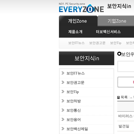
보안IT뉴스
보안권고문
보안Tip
보안
보안위
보안IT뉴스
보안권고문
보안Tip
목록
|
보안처방
보안통신
바이러스 
보안용어
발견일
보안백신메일