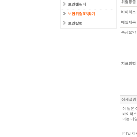
위험등급
보안캘린더
바이러스
보안위협DB찾기
메일제목
보안칼럼
증상요약
치료방법
상세설명
이 웜은
바이러스
이는 메
[메일 제