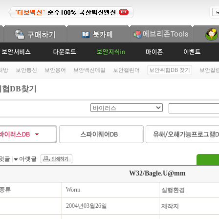
처방
보안통신
보안용어
보안백신메일
보안캘린더
보안위협DB 찾기
보안칼
협DB찾기
윗글
|
아랫글
W32/Bagle.U@mm
종류
Worm
실행환경
2004년03월26일
제작지