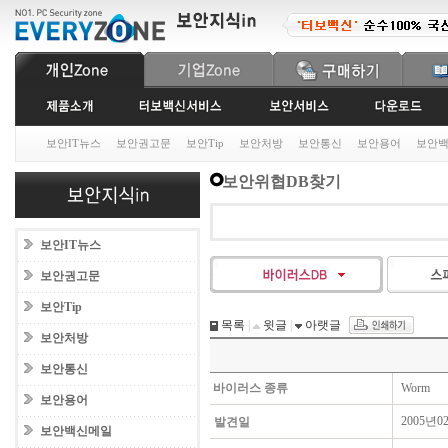
보안IT뉴스
보안권고문
보안Tip
보안처방
보안통신
보안용어
보안
보안위협DB찾기
보안IT뉴스
보안권고문
보안Tip
목록
|
윗글
|
아랫글
보안처방
보안통신
바이러스 종류
Worm
보안용어
2005년0
발견일
보안백신메일