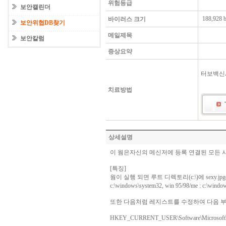
위험등급
보안캘린더
188,928 b
바이러스 크기
보안위협DB찾기
메일제목
보안칼럼
증상요약
터보백신Ai
치료방법
상세설명
이 웜은자신의 메신저에 등록 연결된 모든 
[특징]
웜이 실행 되면 루트 디렉토리(c:\)에 sexy.jpg( 38
c:\windows\system32, win 95/98/me : c:\wi
또한 다음처럼 레지스트를 수정하여 다음 
HKEY_CURRENT_USER\Software\Microsoft\