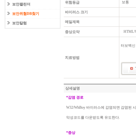
보통
위험등급
보안캘린더
바이러스 크기
보안위협DB찾기
메일제목
보안칼럼
HTML/
증상요약
터보백신
치료방법
상세설명
*
감염
경로
W32/WhBoy
바이러스에
감염되면
감염된
악성코드를
다운받도록
유도한다
.
*
증상