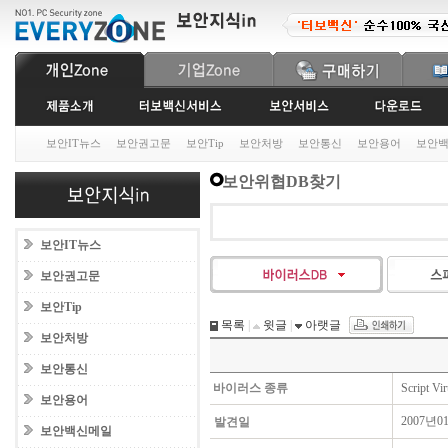
보안IT뉴스
보안권고문
보안Tip
보안처방
보안통신
보안용어
보안
보안위협DB찾기
보안IT뉴스
보안권고문
보안Tip
목록
|
윗글
|
아랫글
보안처방
보안통신
바이러스 종류
Script Vi
보안용어
2007년0
발견일
보안백신메일