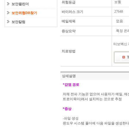
보통
위험등급
보안캘린더
27648
바이러스 크기
보안위협DB찾기
없음
메일제목
보안칼럼
특정 온라
증상요약
터보백신 
치료방법
상세설명
*
감염
경로
자체 전파 기능은 없으며 사용자가 메일
,
메
트로이목마
)
에서 설치하는 것으로 추정
*
증상
-
파일
생성
윈도우 시스템 폴더에 다음 파일을 생성한