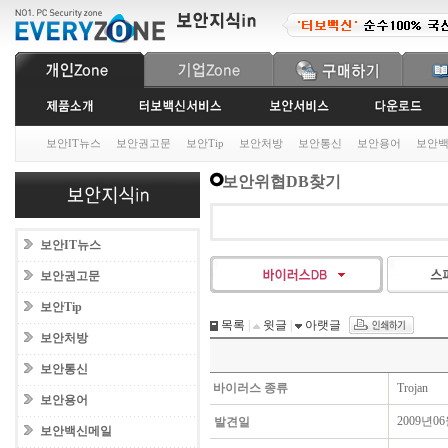
보안IT뉴스
보안권고문
보안Tip
보안처방
보안통신
보안용어
보안
보안위협DB찾기
보안IT뉴스
보안권고문
보안Tip
목록
|
윗글
|
아랫글
보안처방
보안통신
바이러스 종류
Trojan
보안용어
2009년0
발견일
보안백신메일