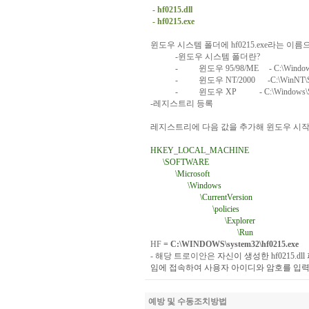
- hf0215.dll
- hf0215.exe
윈도우
시스템
폴더에
hf0215.exe
라는
이름
-
윈도우
시스템
폴더란
?
-
윈도우
95/98/ME
- C:\Windo
-
윈도우
NT/2000
-C:\WinNT\
-
윈도우
XP
- C:\Windows
-
레지스트리
등록
레지스트리에
다음
값을
추가해
윈도우
시
HKEY_LOCAL_MACHINE
\SOFTWARE
\Microsoft
\Windows
\CurrentVersion
\policies
\Explorer
\Run
HF
= C:\WINDOWS\system32\hf0215.exe
-
해당 트로이안은
자신이 생성한
hf0215.dll
임에 접속하여 사용자 아이디와 암호를 입력
예방 및 수동조치방법