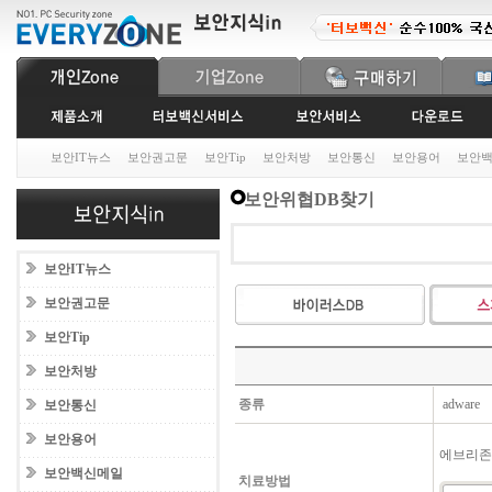
보안IT뉴스
보안권고문
보안Tip
보안처방
보안통신
보안용어
보안
보안위협DB찾기
보안IT뉴스
보안권고문
보안Tip
보안처방
종류
adware
보안통신
보안용어
에브리존
보안백신메일
치료방법