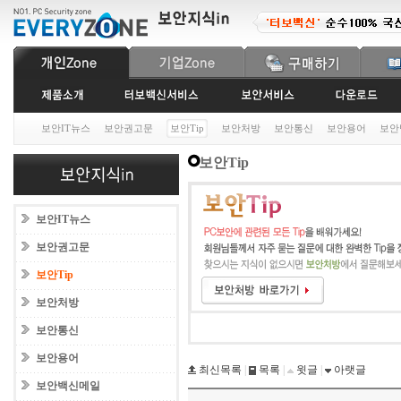
보안IT뉴스
보안권고문
보안Tip
보안처방
보안통신
보안용어
보안
보안Tip
보안IT뉴스
보안권고문
보안Tip
보안처방
보안통신
보안용어
최신목록
|
목록
|
윗글
|
아랫글
보안백신메일