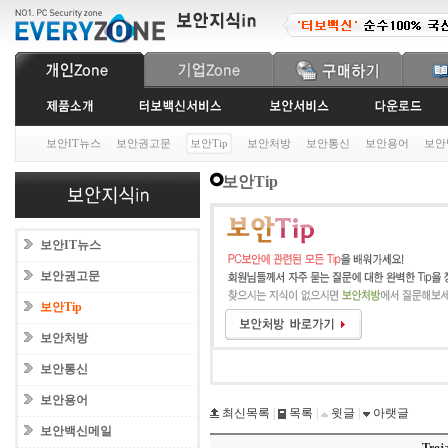
보안IT뉴스
보안권고문
보안Tip
보안처방
보안통신
보안용어
보안
보안Tip
보안IT뉴스
보안권고문
보안Tip
보안처방
보안통신
보안용어
최신목록
|
목록
|
윗글
|
아랫글
보안백신메일