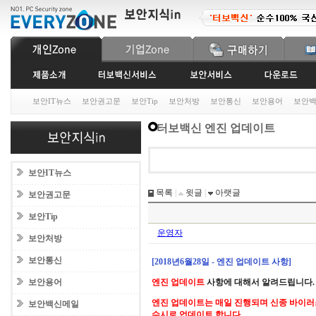
보안IT뉴스
보안권고문
보안Tip
보안처방
보안통신
보안용어
보안
터보백신 엔진 업데이트
보안IT뉴스
목록
|
윗글
|
아랫글
보안권고문
보안Tip
운영자
보안처방
보안통신
[2018년6월28일 - 엔진 업데이트 사항]
보안용어
엔진 업데이트
사항에 대해서 알려드립니다.
엔진 업데이트는 매일 진행되며 신종 바이러
보안백신메일
수시로 업데이트 합니다.