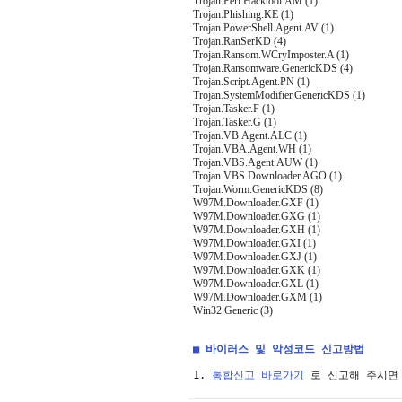
Trojan.Perl.Hacktool.AM (1)
Trojan.Phishing.KE (1)
Trojan.PowerShell.Agent.AV (1)
Trojan.RanSerKD (4)
Trojan.Ransom.WCryImposter.A (1)
Trojan.Ransomware.GenericKDS (4)
Trojan.Script.Agent.PN (1)
Trojan.SystemModifier.GenericKDS (1)
Trojan.Tasker.F (1)
Trojan.Tasker.G (1)
Trojan.VB.Agent.ALC (1)
Trojan.VBA.Agent.WH (1)
Trojan.VBS.Agent.AUW (1)
Trojan.VBS.Downloader.AGO (1)
Trojan.Worm.GenericKDS (8)
W97M.Downloader.GXF (1)
W97M.Downloader.GXG (1)
W97M.Downloader.GXH (1)
W97M.Downloader.GXI (1)
W97M.Downloader.GXJ (1)
W97M.Downloader.GXK (1)
W97M.Downloader.GXL (1)
W97M.Downloader.GXM (1)
Win32.Generic (3)
■ 바이러스 및 악성코드 신고방법
1. 
통합신고 바로가기
 로 신고해 주시면