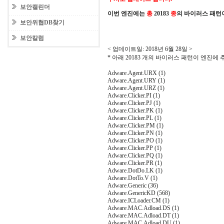
보안캘린더
이번 엔진에는
총
20183
종
의 바이러스 패턴
보안위협DB찾기
보안칼럼
< 업데이트일: 2018년 6월 28일 >
* 아래 20183 개의 바이러스 패턴이 엔진에
Adware.Agent.URX (1)
Adware.Agent.URY (1)
Adware.Agent.URZ (1)
Adware.Clicker.PI (1)
Adware.Clicker.PJ (1)
Adware.Clicker.PK (1)
Adware.Clicker.PL (1)
Adware.Clicker.PM (1)
Adware.Clicker.PN (1)
Adware.Clicker.PO (1)
Adware.Clicker.PP (1)
Adware.Clicker.PQ (1)
Adware.Clicker.PR (1)
Adware.DotDo.LK (1)
Adware.DotTo.V (1)
Adware.Generic (36)
Adware.GenericKD (568)
Adware.ICLoader.CM (1)
Adware.MAC.Adload.DS (1)
Adware.MAC.Adload.DT (1)
Adware.MAC.Adload.DU (1)