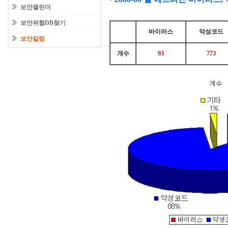
보안캘린더
보안위협DB찾기
바이러스
악성코드
보안칼럼
개수
93
773