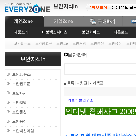
보안IT뉴스
보안권고문
보안Tip
보안처방
보안통신
보안용어
보안
보안칼럼
보안IT뉴스
목록
|
윗글
|
아랫글
보안권고문
보안Tip
기술개발연구소
보안처방
인터넷 침해사고 200
보안통신
보안용어
보안백신메일
•
2008-08
월 에브리존 바이러스,