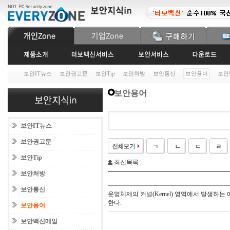
보안IT뉴스
보안권고문
보안Tip
보안처방
보안통신
보안용어
보안
보안용어
보안IT뉴스
보안권고문
보안Tip
최신목록
보안처방
보안통신
운영체제의 커널(Kernel) 영역에서 발생하는
한다.
보안용어
보안백신메일