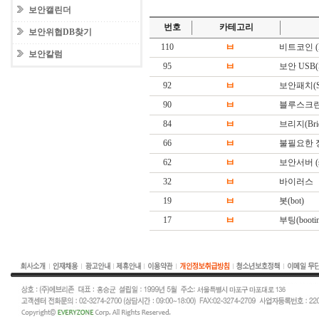
보안캘린더
번호
카테고리
보안위협DB찾기
110
ㅂ
비트코인 (Bi
보안칼럼
95
ㅂ
보안 USB(Sec
92
ㅂ
보안패치(Secu
90
ㅂ
블루스크린 (BS
84
ㅂ
브리지(Brid
66
ㅂ
불필요한 
62
ㅂ
보안서버 (sec
32
ㅂ
바이러스
19
ㅂ
봇(bot)
17
ㅂ
부팅(booting