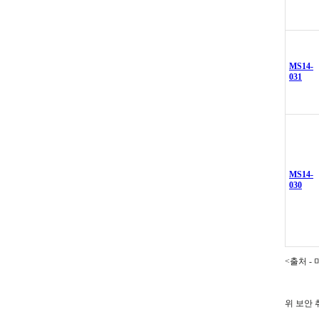
MS14-
031
MS14-
030
<출처 -
위 보안