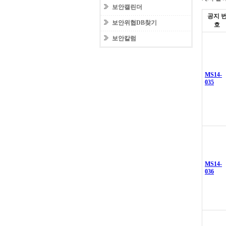
보안캘린더
공지 
보안위협DB찾기
호
보안칼럼
MS14-
035
MS14-
036