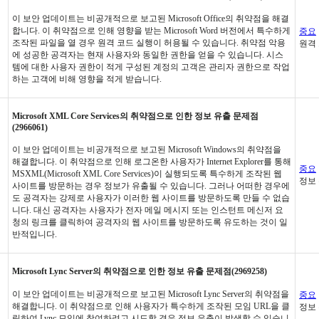
이 보안 업데이트는 비공개적으로 보고된 Microsoft Office의 취약점을 해결
합니다. 이 취약점으로 인해 영향을 받는 Microsoft Word 버전에서 특수하게
중요
조작된 파일을 열 경우 원격 코드 실행이 허용될 수 있습니다. 취약점 악용
원격
에 성공한 공격자는 현재 사용자와 동일한 권한을 얻을 수 있습니다. 시스
템에 대한 사용자 권한이 적게 구성된 계정의 고객은 관리자 권한으로 작업
하는 고객에 비해 영향을 적게 받습니다.
Microsoft XML Core Services의 취약점으로 인한 정보 유출 문제점
(2966061)
이 보안 업데이트는 비공개적으로 보고된 Microsoft Windows의 취약점을
해결합니다. 이 취약점으로 인해 로그온한 사용자가 Internet Explorer를 통해
중요
MSXML(Microsoft XML Core Services)이 실행되도록 특수하게 조작된 웹
정보
사이트를 방문하는 경우 정보가 유출될 수 있습니다. 그러나 어떠한 경우에
도 공격자는 강제로 사용자가 이러한 웹 사이트를 방문하도록 만들 수 없습
니다. 대신 공격자는 사용자가 전자 메일 메시지 또는 인스턴트 메신저 요
청의 링크를 클릭하여 공격자의 웹 사이트를 방문하도록 유도하는 것이 일
반적입니다.
Microsoft Lync Server의 취약점으로 인한 정보 유출 문제점(2969258)
이 보안 업데이트는 비공개적으로 보고된 Microsoft Lync Server의 취약점을
중요
해결합니다. 이 취약점으로 인해 사용자가 특수하게 조작된 모임 URL을 클
정보
릭하여 Lync 모임에 참여하려고 시도할 경우 정보 유출이 발생할 수 있습니