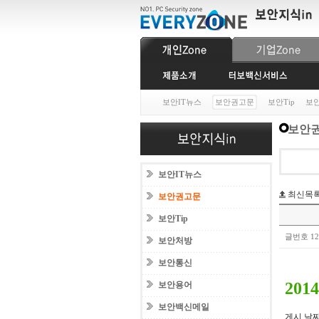
보안IT뉴스
보안권고문
보안Tip
보
보안권
보안IT뉴스
최신목
보안권고문
보안Tip
글번호 1
보안처방
보안통신
201
보안용어
보안백신메일
게시 날짜: