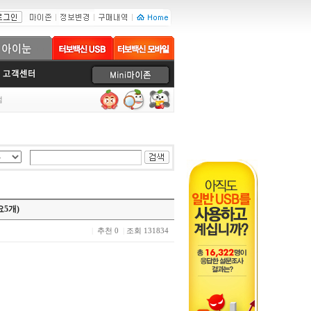
럼
5개)
|
추천 0
|
조회 131834