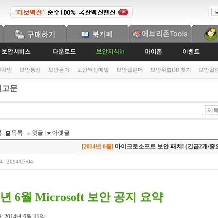
안처방
보안통신
보안용어
보안백신메일
보안캘린더
보안위협DB 찾기
보안칼
고문
록
|
목록
|
윗글
|
아랫글
[2014년 6월]
마이크로소프트 보안 패치! (긴급2개/중요
24
|
2014/07/04
4년 6월 Microsoft 보안 공지 요약
 2014년 6월 11일