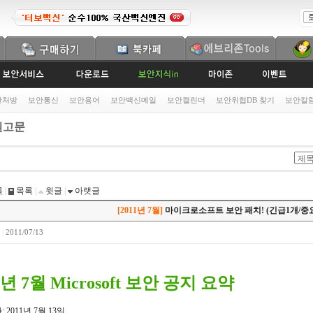
안처방
보안통신
보안용어
보안백신메일
보안캘린더
보안위협DB 찾기
보안칼
고문
록
|
목록
|
윗글
|
아랫글
[2011년 7월]
마이크로소프트 보안 패치! (긴급1개/중요
0
|
2011/07/13
1년 7월 Microsoft 보안 공지 요약
 2011년 7월 13일