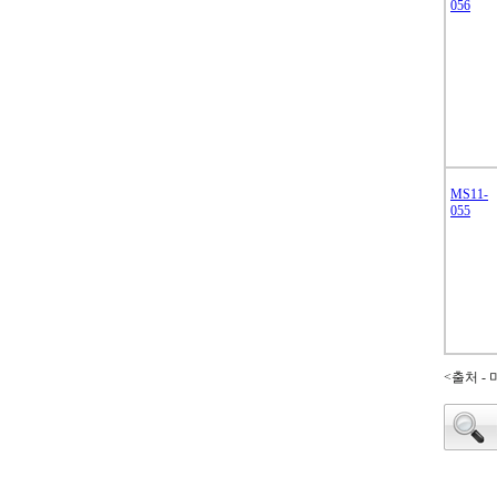
056
MS11-
055
<출처 -