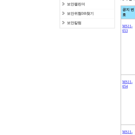
보안캘린더
공지 번
보안위협DB찾기
호
보안칼럼
MS11-
053
MS11-
054
MS11-