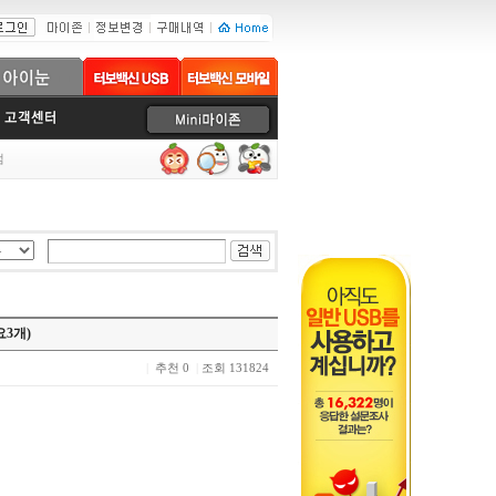
럼
3개)
|
추천 0
|
조회 131824