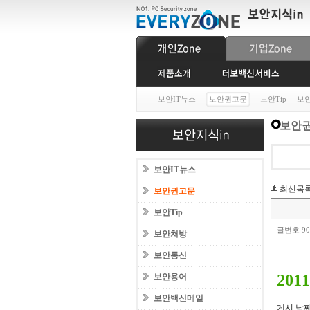
보안IT뉴스
보안권고문
보안Tip
보
보안권
보안IT뉴스
최신목
보안권고문
보안Tip
글번호 9
보안처방
보안통신
201
보안용어
보안백신메일
게시 날짜: