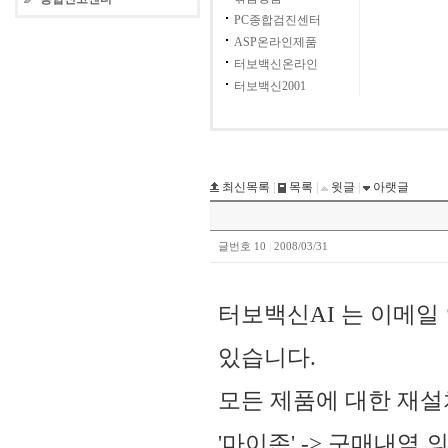
PC종합검진센터
ASP온라인제품
터보백신온라인
터보백신2001
최신목록
|
목록
|
윗글
|
아랫글
글번호 10
|
2008/03/31
터보백신AI 는 이메일
있습니다.
모든 제품에 대한 재
'마이존' -> 구매내