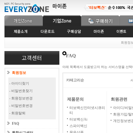
회원정
FAQ
아래 목록에서 도움받고자 하는 서비스명을 선택
회원정보
카테고리순
서
- 아이디찾기
- 비밀번호찾기
- 회원정보변경
제품문의
회원관련
- 비밀번호변경
터보백신인터넷시큐리
아이디/비밀
티
- 회원탈퇴
회원가입/탈
터보백신Ai
개인정보변
FAQ
스파이백신
묶음상품
통합신고센터