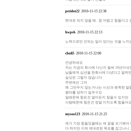
peridot22
2010-11-15 22:38
뜻대로 되지 않을 때.. 참 어렵고 힘들다고
hwpsh
2010-11-15 22:13
노력으로만 안되는 일이 있다는 것을 느끼는
chuli5
2010-11-15 22:00
안녕하세요
저는 지금의 회사에 다닌지 벌써 10년이네
남들에게 십년을 한회사에 다녔다고 말하면
실상은 그렇지 않습니다
주변에선 그저
왜 그만두지 않는거냐는 시선과 뾰족한 말
왕따를 당하기 일쑤구요
일때문에 힘든건 얼마든지 참을수 있지만
사람때문에 힘든건 정말 미치도록 힘들어
mysoo123
2010-11-15 21:25
제가 가장 힘들었을때는 제 꿈을 포기해야 
다.하지만 이제 제대로된 목표를 잡고나니 