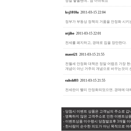
정말 좋을텐데.. 참 아쉬워요
ksj1010a
2011-03-15 22:04
정부가 부동상 정책의 거품을 안정화 시키
ntjiho
2011-03-15 22:01
전세를 폐지하고, 경매로 집을 장만한다.
maori21
2011-03-15 21:55
전월세 안정화 대책은 정말 어렵죠 가장 
개념이 아닌 거주의 개념으로 바꾸는것이 
eahsld03
2011-03-15 21:55
전세란이 빨리 안정화되었으면..경매에 대
- 당첨시 이벤트 상품은 고객님의 주소로 갑니
- 명확하지 않은 고객주소로 인한 이벤트상품
- 이벤트상품 미수령시 당첨발표후 3개월 이
- 한사람이 순수한 의도가 아닌 목적으로 여