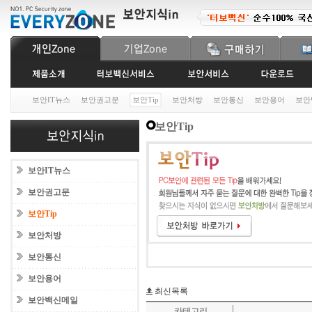
보안IT뉴스
보안권고문
보안Tip
보안처방
보안통신
보안용어
보안
보안Tip
보안IT뉴스
보안권고문
보안Tip
보안처방
보안통신
보안용어
최신목록
보안백신메일
카테고리