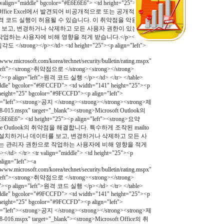
n="middle" bgcolor="#E6E6E6"> <td height="25"><p
 Microsoft Office Excel에서 발견되어 비공개적으로 또는 공개적으로
격 코드 실행이 허용될 수 있습니다. 이 취약점을 악용한 공
보고, 변경하거나 삭제하고 모든 사용자 권한이 있는 새
하는 사용자에 비해 영향을 적게 받습니다.</p></td>
심각도 </strong></p></td> <td height="25"><p align="left">
ww.microsoft.com/korea/technet/security/bulletin/rating.mspx"
n="left"><strong>취약점으로 </strong><strong></strong>
"><p align="left">원격 코드 실행 </p></td> </tr> </table>
middle" bgcolor="#9FCCFD"> <td width="141" height="25"><p
height="25" bgcolor="#9FCCFD"><p align="left">
n="left"><strong>공지 </strong><strong></strong><strong>제
s08-015.mspx" target="_blank"><strong>Microsoft Outlook의
E6"> <td height="25"><p align="left"><strong>요약
 Office Outlook의 취약점을 해결합니다. 특수하게 조작된 mailto
램을 설치하거나 데이터를 보고, 변경하거나 삭제하고 모든 사
자는 관리자 권한으로 작업하는 사용자에 비해 영향을 적게
tr valign="middle"> <td height="25"><p
lign="left"><a
ww.microsoft.com/korea/technet/security/bulletin/rating.mspx"
n="left"><strong>취약점으로 </strong><strong></strong>
"><p align="left">원격 코드 실행 </p></td> </tr> </table>
middle" bgcolor="#9FCCFD"> <td width="141" height="25"><p
height="25" bgcolor="#9FCCFD"><p align="left">
n="left"><strong>공지 </strong><strong></strong><strong>제
ms08-016.mspx" target="_blank"><strong>Microsoft Office의 취