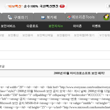
처방
보안통신
보안용어
보안백신메일
보안캘린더
보안위협DB 찾기
보안칼럼
랫글
2008년 03월 마이크로소프트 보안 패치!
tr> <td width="20"></td> </td> <td> <link href="http://www.everyzone.com/tvonline/everyz
<h1 class="style2">2008년 03월 Microsoft 보안 공지 요약 </h1> 게시 날짜: 2008년 03월 
ble width="550" border="1" cellpadding="0" cellspacing="0" bordercolor="#CCCCCC"> <t
n="left"><strong>공지 </strong><strong></strong><strong>번호 </strong><strong></stron
g>Microsoft 보안 공지 MS08-014</strong></p></td> </tr> <tr valign="middle"> <td height=
</strong></p></td> <td height="25"><p><a href="http://www.microsoft.com/korea/technet/s