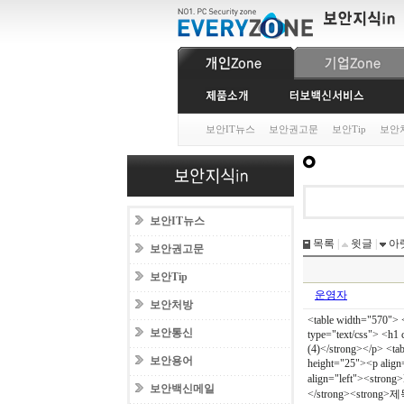
보안IT뉴스
보안권고문
보안Tip
보안
보안IT뉴스
목록
|
윗글
|
아
보안권고문
보안Tip
운영자
보안처방
<table width="570"> <
보안통신
type="text/css"> 
(4)</strong></p> <ta
보안용어
height="25"><p alig
align="left"><stron
보안백신메일
</strong><strong>제목 