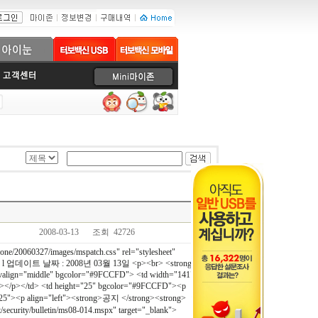
2008-03-13
조회 42726
one/20060327/images/mspatch.css" rel="stylesheet"
12일 l 업데이트 날짜 : 2008년 03월 13일 <p><br> <strong>긴급
r valign="middle" bgcolor="#9FCCFD"> <td width="141"
g></p></td> <td height="25" bgcolor="#9FCCFD"><p
"25"><p align="left"><strong>공지 </strong><strong>
ecurity/bulletin/ms08-014.mspx" target="_blank">