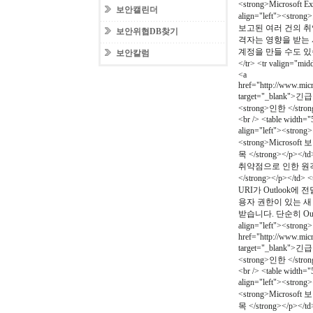
<strong>Microsoft 
보안캘린더
align="left"><st
보고된 여러 건의 취
보안위협DB찾기
격자는 영향을 받는 
계정을 만들 수도 있
보안칼럼
</tr> <tr valign="mi
<a
href="http://www.micr
target="_blank">긴급 
<strong>인한 </strong
<br /> <table width=
align="left"><stron
<strong>Microsoft 보
목 </strong></p></td>
취약점으로 인한 원격 코드 실행
</strong></p></
URI가 Outloo
용자 권한이 있는 새
받습니다. 단순히 Outlo
align="left"><stron
href="http://www.micr
target="_blank">긴급 
<strong>인한 </strong
<br /> <table width=
align="left"><stron
<strong>Microsoft 보
목 </strong></p></td>