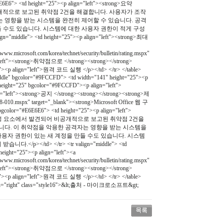
"> <td height="25"><p align="left"><strong>요약
e에서 발견되어 비공개적으로 보고된 취약점 2건을 해결합니다. 사용자가 조작
자는 영향을 받는 시스템을 완전히 제어할 수 있습니다. 공격
 수도 있습니다. 시스템에 대한 사용자 권한이 적게 구성
> <td height="25"><p align="left"><strong>최대
ww.microsoft.com/korea/technet/security/bulletin/rating.mspx"
n="left"><strong>취약점으로 </strong><strong></strong>
"><p align="left">원격 코드 실행 </p></td> </tr> </table>
middle" bgcolor="#9FCCFD"> <td width="141" height="25"><p
height="25" bgcolor="#9FCCFD"><p align="left">
n="left"><strong>공지 </strong><strong></strong><strong>제
s08-010.mspx" target="_blank"><strong>Microsoft Office 웹 구
="#E6E6E6"> <td height="25"><p align="left">
ft Office 웹 구성 요소에서 발견되어 비공개적으로 보고된 취약점 2건을
니다. 이 취약점을 악용한 공격자는 영향을 받는 시스템을
용자 권한이 있는 새 계정을 만들 수도 있습니다. 시스템
d> </tr> <tr valign="middle"> <td
eight="25"><p align="left"><a
ww.microsoft.com/korea/technet/security/bulletin/rating.mspx"
n="left"><strong>취약점으로 </strong><strong></strong>
"><p align="left">원격 코드 실행 </p></td> </tr> </table>
<td align="right" class="style16">&lt;출처 - 마이크로소프트&gt;