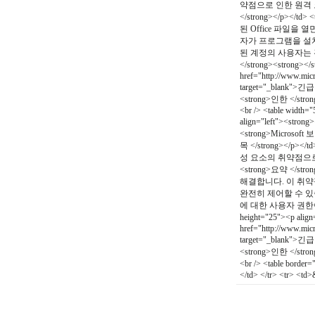
약점으로 인한 원격 코드 실행 문
</strong></p></
된 Office 파일
자가 프로그램을 설치
된 계정의 사용자는 관리자 
</strong><strong></
href="http://www.micr
target="_blank">긴급 
<strong>인한 </strong
<br /> <table width=
align="left"><stron
<strong>Microsoft 보
목 </strong></p></td>
성 요소의 취약점으로 인한 원격
<strong>요약 </st
해결합니다. 이 취약
완전히 제어할 수 있
에 대한 사용자 권한이 
height="25"><p alig
href="http://www.micr
target="_blank">긴급 
<strong>인한 </strong
<br /> <table border
</td> </tr> <tr> <td>