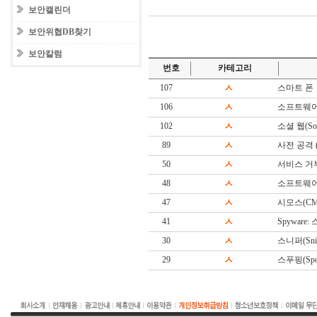
보안캘린더
보안위협DB찾기
보안칼럼
번호
카테고리
107
ㅅ
스마트 폰
106
ㅅ
소프트웨어
102
ㅅ
소셜 웹(Soc
89
ㅅ
사전 공격 (Di
50
ㅅ
서비스 거
48
ㅅ
소프트웨어(S
47
ㅅ
시모스(CM
41
ㅅ
Spyware
30
ㅅ
스니퍼(Snif
29
ㅅ
스푸핑(Spoo