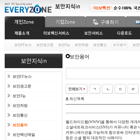
보안IT뉴스
보안권고문
보안Tip
보안처방
보안통신
보안용어
보안
보안용어
보안IT뉴스
보안권고문
보안Tip
최신목록
보안처방
보안통신
월드와이드웹(WWW)을 통해서 다양한 개개의
보안용어
소셜네트워크서비스(SNS)가 커뮤니티 혹은 
커뮤니케이션을 가능하게 함으로써 인터넷의 진화방향인
보안백신메일
등은 소셜 웹의 대표적인 사례이다.