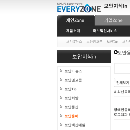
보안IT뉴스
보안권고문
보안Tip
보안
보안
보안IT뉴스
보안권고문
보안Tip
최신목
보안처방
보안통신
장애인들의
로그램과 
보안용어
보안백신메일