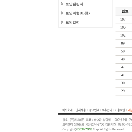
보안캘린더
번호
보안위협DB찾기
107
보안칼럼
106
102
89
50
48
47
41
30
29