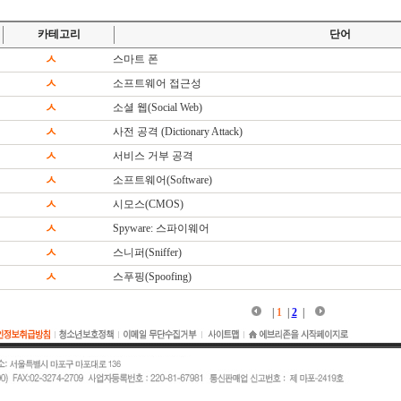
카테고리
단어
ㅅ
스마트 폰
ㅅ
소프트웨어 접근성
ㅅ
소셜 웹(Social Web)
ㅅ
사전 공격 (Dictionary Attack)
ㅅ
서비스 거부 공격
ㅅ
소프트웨어(Software)
ㅅ
시모스(CMOS)
ㅅ
Spyware: 스파이웨어
ㅅ
스니퍼(Sniffer)
ㅅ
스푸핑(Spoofing)
|
1
|
2
|