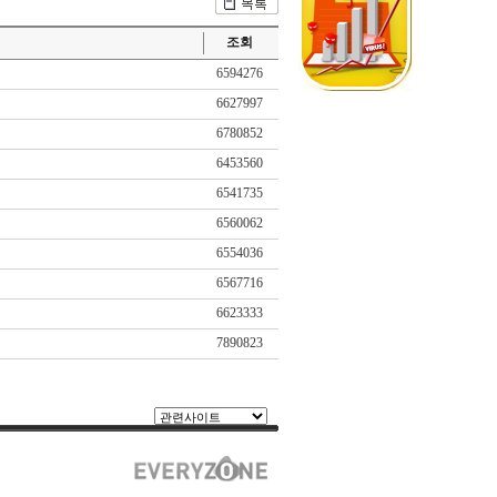
조회
6594276
6627997
6780852
6453560
6541735
6560062
6554036
6567716
6623333
7890823