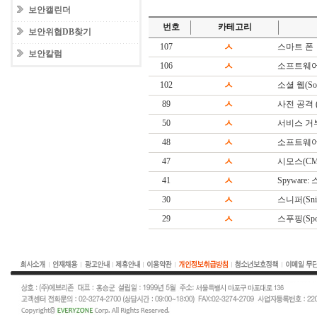
보안캘린더
번호
카테고리
보안위협DB찾기
107
ㅅ
스마트 폰
보안칼럼
106
ㅅ
소프트웨어
102
ㅅ
소셜 웹(Soc
89
ㅅ
사전 공격 (Di
50
ㅅ
서비스 거
48
ㅅ
소프트웨어(S
47
ㅅ
시모스(CM
41
ㅅ
Spyware
30
ㅅ
스니퍼(Snif
29
ㅅ
스푸핑(Spoo