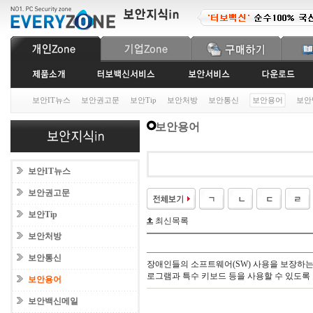
보안IT뉴스
보안권고문
보안Tip
보안처방
보안통신
보안용어
보안
보안용어
보안IT뉴스
보안권고문
보안Tip
최신목록
보안처방
보안통신
장애인들의 소프트웨어(SW) 사용을 보장하는 
로그램과 특수 키보드 등을 사용할 수 있도록
보안용어
보안백신메일