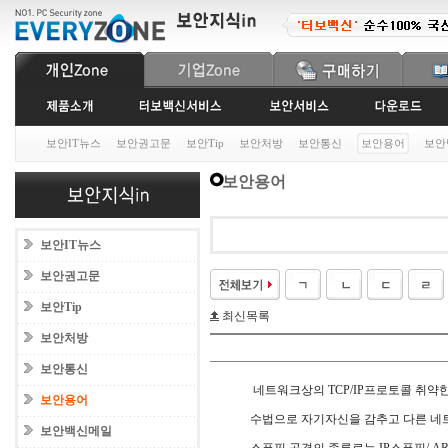
보안IT뉴스
보안권고문
보안Tip
보안처방
보안통신
보안용어
보안
보안용어
보안IT뉴스
보안권고문
보안Tip
최신목록
보안처방
보안통신
네트워크상의 TCP/IP프로토콜 취약
보안용어
수법으로 자기자신을 감추고 다른 네
보안백신메일