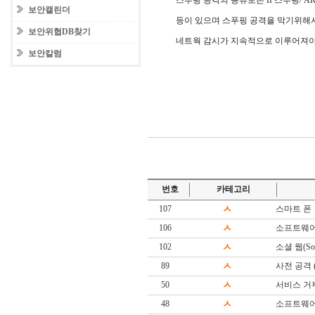
스푸핑 공격의 종류로는 IP스푸핑/ ARP
보안캘린더
등이 있으며 스푸핑 공격을 막기위해
보안위협DB찾기
네트웍 감시가 지속적으로 이루어져야
보안칼럼
번호
카테고리
107
ㅅ
스마트 폰
106
ㅅ
소프트웨어
102
ㅅ
소셜 웹(Soc
89
ㅅ
사전 공격 (Di
50
ㅅ
서비스 거
48
ㅅ
소프트웨어(S