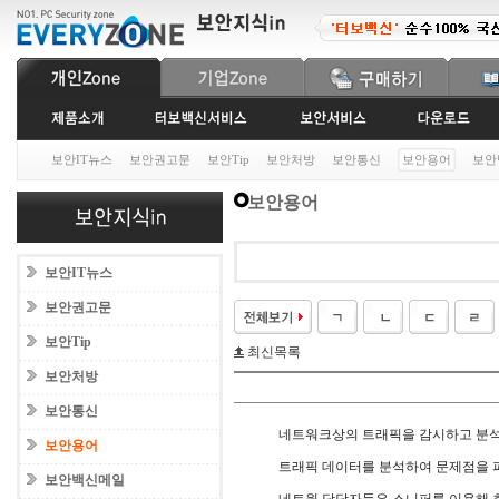
보안IT뉴스
보안권고문
보안Tip
보안처방
보안통신
보안용어
보안
보안용어
보안IT뉴스
보안권고문
보안Tip
최신목록
보안처방
보안통신
네트워크상의 트래픽을 감시하고 분
보안용어
트래픽 데이터를 분석하여 문제점을 파
보안백신메일