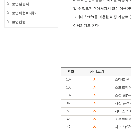
네트웍 담당자들은 스니퍼를 이용해 
보안캘린더
할 수 있으며 장애처리시 많이 이용한
보안위협DB찾기
그러나 Sniffer를 이용한 해킹 기술로 인
보안칼럼
이용되기도 한다.
번호
카테고리
107
ㅅ
스마트 폰
106
ㅅ
소프트웨어
102
ㅅ
소셜 웹(Soc
89
ㅅ
사전 공격 (Di
50
ㅅ
서비스 거
48
ㅅ
소프트웨어(S
47
ㅅ
시모스(CM