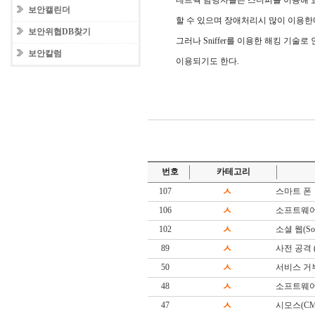
네트웍 담당자들은 스니퍼를 이용해 
보안캘린더
할 수 있으며 장애처리시 많이 이용한
보안위협DB찾기
그러나 Sniffer를 이용한 해킹 기술로 인
보안칼럼
이용되기도 한다.
번호
카테고리
107
ㅅ
스마트 폰
106
ㅅ
소프트웨어
102
ㅅ
소셜 웹(Soc
89
ㅅ
사전 공격 (Di
50
ㅅ
서비스 거
48
ㅅ
소프트웨어(S
47
ㅅ
시모스(CM