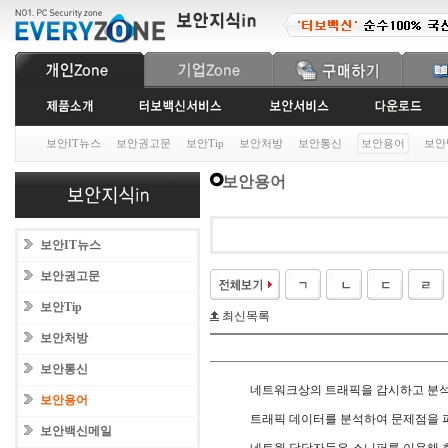
보안IT뉴스
보안권고문
보안Tip
보안처방
보안통신
보안용어
보안
보안용어
보안IT뉴스
보안권고문
보안Tip
최신목록
보안처방
보안통신
네트워크상의 트래픽을 감시하고 분
보안용어
트래픽 데이터를 분석하여 문제점을 파
보안백신메일