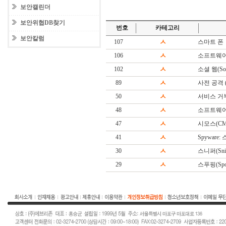
보안캘린더
보안위협DB찾기
번호
카테고리
보안칼럼
107
ㅅ
스마트 폰
106
ㅅ
소프트웨어
102
ㅅ
소셜 웹(Soc
89
ㅅ
사전 공격 (Di
50
ㅅ
서비스 거
48
ㅅ
소프트웨어(S
47
ㅅ
시모스(CM
41
ㅅ
Spyware
30
ㅅ
스니퍼(Snif
29
ㅅ
스푸핑(Spoo