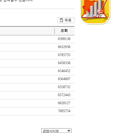
으로 접속할수 있습니다.
조회
6599138
6632938
6785755
6458338
6546452
6564697
6558732
6572443
6628127
7895754