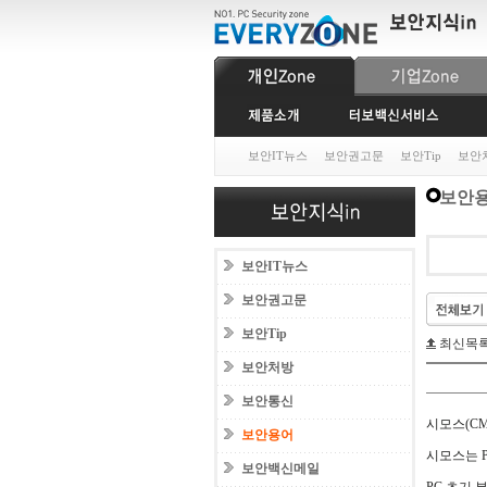
보안IT뉴스
보안권고문
보안Tip
보안
보안
보안IT뉴스
보안권고문
보안Tip
최신목
보안처방
보안통신
시모스(CMOS=
보안용어
시모스는 
보안백신메일