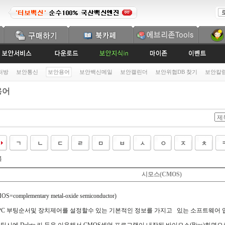
처방
보안통신
보안용어
보안백신메일
보안캘린더
보안위협DB 찾기
보안칼
용어
록
시모스(CMOS)
complementary metal-oxide semiconductor)
PC 부팅순서및 장치제어를 설정할수 있는 기본적인 정보를 가지고 있는 소프트웨어 