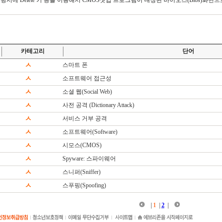
부팅시에 Delete 키 등을 이용해서 CMOS셋업 프로그램이 내장된 바이오스(Bios)화면
카테고리
단어
ㅅ
스마트 폰
ㅅ
소프트웨어 접근성
ㅅ
소셜 웹(Social Web)
ㅅ
사전 공격 (Dictionary Attack)
ㅅ
서비스 거부 공격
ㅅ
소프트웨어(Software)
ㅅ
시모스(CMOS)
ㅅ
Spyware: 스파이웨어
ㅅ
스니퍼(Sniffer)
ㅅ
스푸핑(Spoofing)
|
1
|
2
|