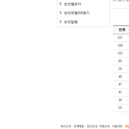
PC 초기 
보안캘린더
보안위협DB찾기
보안칼럼
번호
107
106
102
89
50
48
47
41
30
29