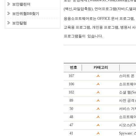
로는 운영체제 (WindowXP,Vista,Linux등
보안캘린더
(백신,파일압축등), 언어프로그램(자바,C,델
보안위협DB찾기
응용소프트웨어로는 OFFICE 문서 프로그램,
보안칼럼
교육용 프로그램, 개인용 프로그램, 병원서 
프로그램들이 있습니다.
번호
카테고리
107
ㅅ
스마트 폰
106
ㅅ
소프트웨어
102
ㅅ
소셜 웹(Soc
89
ㅅ
사전 공격 (Di
50
ㅅ
서비스 거
48
ㅅ
소프트웨어(S
47
ㅅ
시모스(CM
41
ㅅ
Spyware