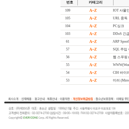
번호
카테고리
109
A~Z
IOT 사물인터넷
105
A~Z
URL 중독
104
A~Z
PC싱크
103
A~Z
DDoS 긴급대
61
A~Z
ARP Spoof
57
A~Z
SQL 주입
56
A~Z
웹 스푸핑 (W
55
A~Z
WWW(Worl
54
A~Z
CIH 바이
53
A~Z
미러 (Mirro