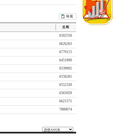
조회
6592550
6626263
6779115
6451890
6539992
6558281
6552320
6565929
6621571
7889074