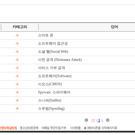
카테고리
단어
ㅅ
스마트 폰
ㅅ
소프트웨어 접근성
ㅅ
소셜 웹(Social Web)
ㅅ
사전 공격 (Dictionary Attack)
ㅅ
서비스 거부 공격
ㅅ
소프트웨어(Software)
ㅅ
시모스(CMOS)
ㅅ
Spyware: 스파이웨어
ㅅ
스니퍼(Sniffer)
ㅅ
스푸핑(Spoofing)
|
1
|
2
|