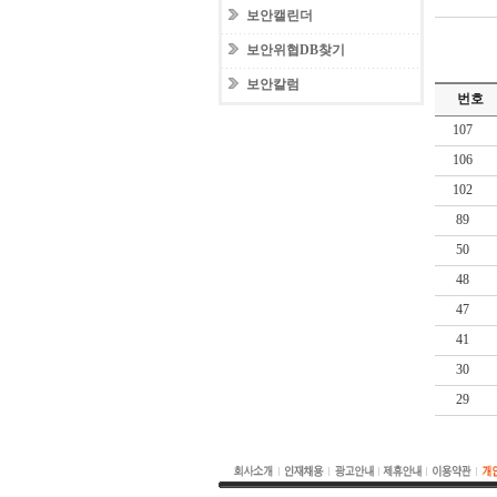
보안캘린더
보안위협DB찾기
보안칼럼
번호
107
106
102
89
50
48
47
41
30
29