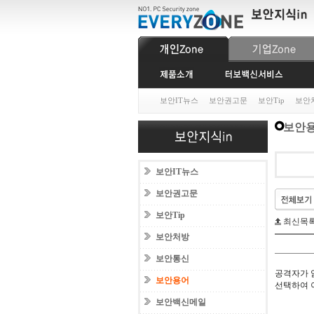
보안IT뉴스
보안권고문
보안Tip
보안
보안
보안IT뉴스
보안권고문
보안Tip
최신목
보안처방
보안통신
공격자가 
보안용어
선택하여 
보안백신메일